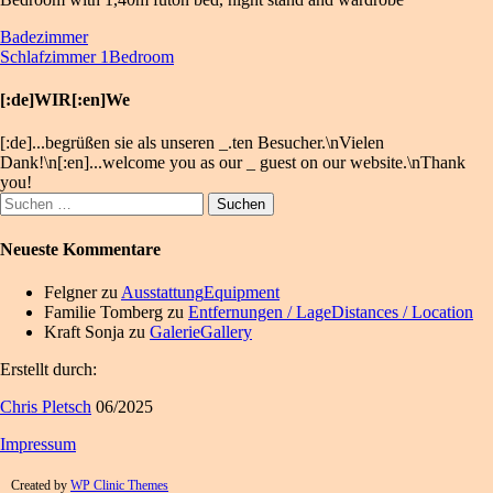
Beitragsnavigation
Badezimmer
Schlafzimmer 1
Bedroom
[:de]WIR[:en]We
[:de]...begrüßen sie als unseren
_
.ten Besucher.\nVielen
Dank!\n[:en]...welcome you as our
_
guest on our website.\nThank
you!
Suchen
nach:
Neueste Kommentare
Felgner
zu
Ausstattung
Equipment
Familie Tomberg
zu
Entfernungen / Lage
Distances / Location
Kraft Sonja
zu
Galerie
Gallery
Erstellt durch:
Chris Pletsch
06/2025
Impressum
Created by
WP Clinic Themes