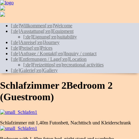
[:de]Willkommen[:en]Welcome
[:de]Ausstattung[:en]Equipment
[:de]Eignung[:en]suitability
[:de]Anreise[:en]Journey
[:de]Preise[:en]Prices
[:de]Anfrage / Kontakt[:en]Inquiry / contact
[:de]Entfernungen / Lage[:en]Location
[:de]Freizeittips[:en]recreational activities
[:de]Galerie[:en]Gallery
Schlafzimmer 2
Bedroom 2
(Guestroom)
Schlafzimmer mit 1,40m Futonbett, Nachttisch und Kleiderschrank
Bedroom with 1,40m futon bed, night stand and wardrobe